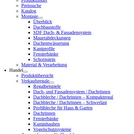
Pro­dukt­fin­der
Preis­su­che
Kata­log
Mon­ta­ge
Über­blick
Dach­bau­stof­fe
SDF Dach- & Fas­sa­den­sys­tem
Mau­er­ab­de­ckun­gen
Dach­ent­wäs­se­rung
Kant­pro­fi­le
Fens­ter­bän­ke
Schorn­stein
Mate­ri­al & Ver­ar­bei­tung
Han­del
Pro­dukt­über­sicht
Ver­kaufs­re­ga­le
Regal­bei­spie­le
Dach- und Fas­sa­den­sys­tem / Dach­rin­nen
Dach­ble­che / Dach­rin­nen – Kom­pakt­re­gal
Dach­ble­che / Dach­rin­nen – Schwer­last
Pro­fil­ble­che für Haus & Gar­ten
Dach­rin­nen
Fens­ter­bän­ke
Kamin­hau­ben
Vogel­schutz­sys­te­me