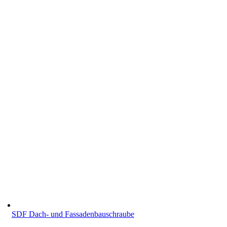
SDF Dach- und Fas­sa­den­bau­schrau­be