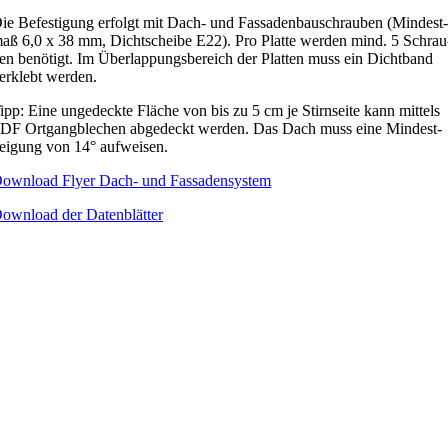
ie Befes­ti­gung erfolgt mit Dach- und Fas­sa­den­bau­schrau­ben (Min­dest
aß 6,0 x 38 mm, Dicht­schei­be E22). Pro Plat­te wer­den mind. 5 Schrau
en benö­tigt. Im Über­lap­pungs­be­reich der Plat­ten muss ein Dicht­band
er­klebt wer­den.
ipp: Eine unge­deck­te Flä­che von bis zu 5 cm je Stirn­sei­te kann mit­tels
DF Ort­gang­ble­chen abge­deckt wer­den.
Das Dach muss eine Min­dest­
ei­gung von 14° auf­wei­sen.
own­load Fly­er Dach- und Fas­sa­den­sys­tem
own­load der Daten­blät­ter