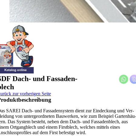
SDF Dach- und Fas­sa­den­
blech
urück zur vor­he­ri­gen Sei­te
ro­dukt­be­schrei­bung
as SAREI Dach- und Fas­sa­den­sys­tem dient zur Ein­de­ckung und Ver­
lei­dung von unter­ge­ord­ne­ten Bau­wer­ken, wie zum Bei­spiel Gar­ten­häu
ern. Das Sys­tem besteht, neben dem Dach- und Fas­sa­den­blech, aus
inem Ort­gang­blech und einem First­blech, wel­ches mit­tels eines
nschluss­pro­files auf dem First befes­tigt wird.