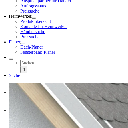
Ansprech­part­ner für Han­del
Auf­trags­sta­tus
Preis­su­che
Heim­wer­ker
Pro­dukt­über­sicht
Kon­tak­te für Heim­wer­ker
Händ­ler­su­che
Preis­su­che
Pla­ner
Dach-Pla­­­ner
Fens­­­ter­­­bank-Pla­­­ner
Suche
nach:
Suche

