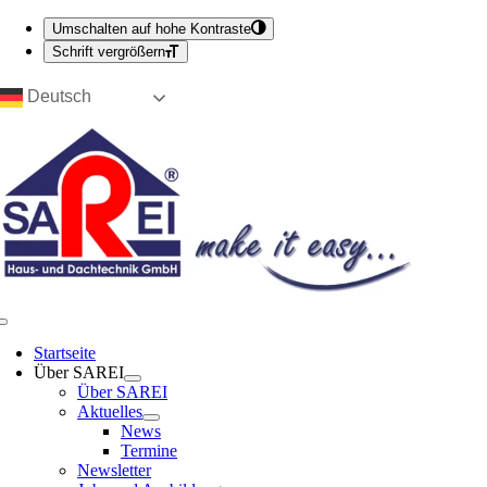
Umschalten auf hohe Kontraste
Schrift vergrößern
Zum
Deutsch
Inhalt
springen
Toggle
Navigation
Start­sei­te
Über SAREI
Über SAREI
Aktu­el­les
News
Ter­mi­ne
News­let­ter