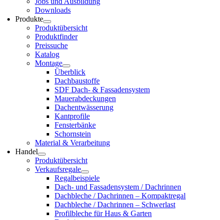
Jobs und Aus­bil­dung
Down­loads
Pro­duk­te
Pro­dukt­über­sicht
Pro­dukt­fin­der
Preis­su­che
Kata­log
Mon­ta­ge
Über­blick
Dach­bau­stof­fe
SDF Dach- & Fas­sa­den­sys­tem
Mau­er­ab­de­ckun­gen
Dach­ent­wäs­se­rung
Kant­pro­fi­le
Fens­ter­bän­ke
Schorn­stein
Mate­ri­al & Ver­ar­bei­tung
Han­del
Pro­dukt­über­sicht
Ver­kaufs­re­ga­le
Regal­bei­spie­le
Dach- und Fas­sa­den­sys­tem / Dach­rin­nen
Dach­ble­che / Dach­rin­nen – Kom­pakt­re­gal
Dach­ble­che / Dach­rin­nen – Schwer­last
Pro­fil­ble­che für Haus & Gar­ten