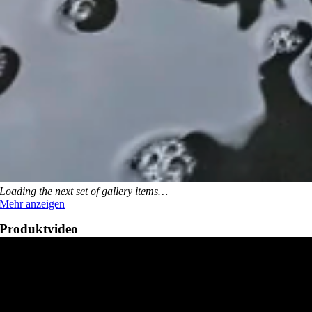
Loa­ding the next set of gal­lery items…
Mehr anzei­gen
Pro­dukt­vi­deo