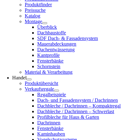
Pro­dukt­fin­der
Preis­su­che
Kata­log
Mon­ta­ge
Über­blick
Dach­bau­stof­fe
SDF Dach- & Fas­sa­den­sys­tem
Mau­er­ab­de­ckun­gen
Dach­ent­wäs­se­rung
Kant­pro­fi­le
Fens­ter­bän­ke
Schorn­stein
Mate­ri­al & Ver­ar­bei­tung
Han­del
Pro­dukt­über­sicht
Ver­kaufs­re­ga­le
Regal­bei­spie­le
Dach- und Fas­sa­den­sys­tem / Dach­rin­nen
Dach­ble­che / Dach­rin­nen – Kom­pakt­re­gal
Dach­ble­che / Dach­rin­nen – Schwer­last
Pro­fil­ble­che für Haus & Gar­ten
Dach­rin­nen
Fens­ter­bän­ke
Kamin­hau­ben
Vogel­schutz­sys­te­me