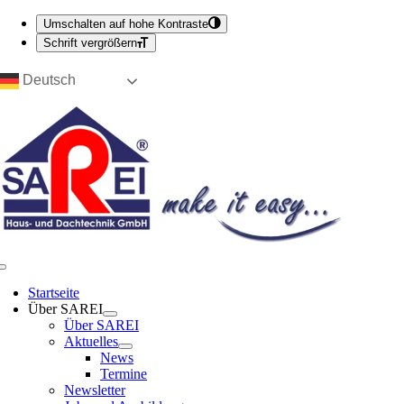
Umschalten auf hohe Kontraste
Schrift vergrößern
Zum
Deutsch
Inhalt
springen
Toggle
Navigation
Start­sei­te
Über SAREI
Über SAREI
Aktu­el­les
News
Ter­mi­ne
News­let­ter