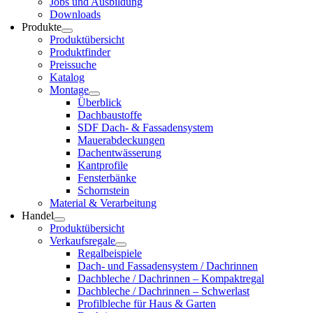
Jobs und Aus­bil­dung
Down­loads
Pro­duk­te
Pro­dukt­über­sicht
Pro­dukt­fin­der
Preis­su­che
Kata­log
Mon­ta­ge
Über­blick
Dach­bau­stof­fe
SDF Dach- & Fas­sa­den­sys­tem
Mau­er­ab­de­ckun­gen
Dach­ent­wäs­se­rung
Kant­pro­fi­le
Fens­ter­bän­ke
Schorn­stein
Mate­ri­al & Ver­ar­bei­tung
Han­del
Pro­dukt­über­sicht
Ver­kaufs­re­ga­le
Regal­bei­spie­le
Dach- und Fas­sa­den­sys­tem / Dach­rin­nen
Dach­ble­che / Dach­rin­nen – Kom­pakt­re­gal
Dach­ble­che / Dach­rin­nen – Schwer­last
Pro­fil­ble­che für Haus & Gar­ten