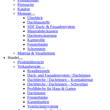
Pro­dukt­fin­der
Preis­su­che
Kata­log
Mon­ta­ge
Über­blick
Dach­bau­stof­fe
SDF Dach- & Fas­sa­den­sys­tem
Mau­er­ab­de­ckun­gen
Dach­ent­wäs­se­rung
Kant­pro­fi­le
Fens­ter­bän­ke
Schorn­stein
Mate­ri­al & Ver­ar­bei­tung
Han­del
Pro­dukt­über­sicht
Ver­kaufs­re­ga­le
Regal­bei­spie­le
Dach- und Fas­sa­den­sys­tem / Dach­rin­nen
Dach­ble­che / Dach­rin­nen – Kom­pakt­re­gal
Dach­ble­che / Dach­rin­nen – Schwer­last
Pro­fil­ble­che für Haus & Gar­ten
Dach­rin­nen
Fens­ter­bän­ke
Kamin­hau­ben
Vogel­schutz­sys­te­me