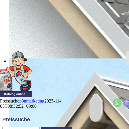
U
S
Preis­su­che
p3nmarketing
2025-11-
05T08:32:52+00:00