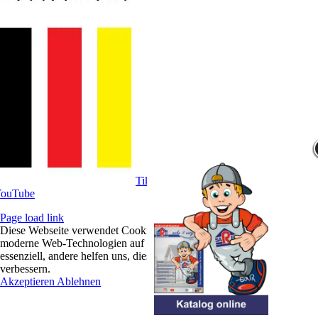
Tik­Tok
ou­Tube
Page load link
Diese Webseite verwendet Cookies. Mit der Zustimmung möchten wir
moderne Web-Technologien auf unserer Website nutzen. Einige sind
essenziell, andere helfen uns, diese Website und das Nutzererlebnis zu
verbessern.
Akzeptieren
Ablehnen
Nach
oben