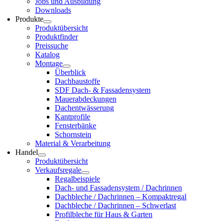
Jobs und Aus­bil­dung
Down­loads
Pro­duk­te
Pro­dukt­über­sicht
Pro­dukt­fin­der
Preis­su­che
Kata­log
Mon­ta­ge
Über­blick
Dach­bau­stof­fe
SDF Dach- & Fas­sa­den­sys­tem
Mau­er­ab­de­ckun­gen
Dach­ent­wäs­se­rung
Kant­pro­fi­le
Fens­ter­bän­ke
Schorn­stein
Mate­ri­al & Ver­ar­bei­tung
Han­del
Pro­dukt­über­sicht
Ver­kaufs­re­ga­le
Regal­bei­spie­le
Dach- und Fas­sa­den­sys­tem / Dach­rin­nen
Dach­ble­che / Dach­rin­nen – Kom­pakt­re­gal
Dach­ble­che / Dach­rin­nen – Schwer­last
Pro­fil­ble­che für Haus & Gar­ten