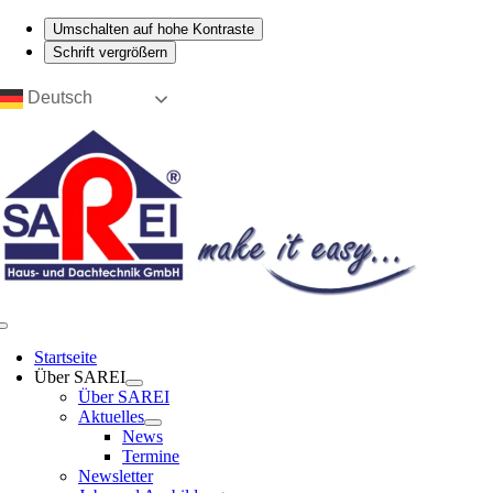
Umschalten auf hohe Kontraste
Schrift vergrößern
Zum
Deutsch
Inhalt
springen
Toggle
Navigation
Start­sei­te
Über SAREI
Über SAREI
Aktu­el­les
News
Ter­mi­ne
News­let­ter