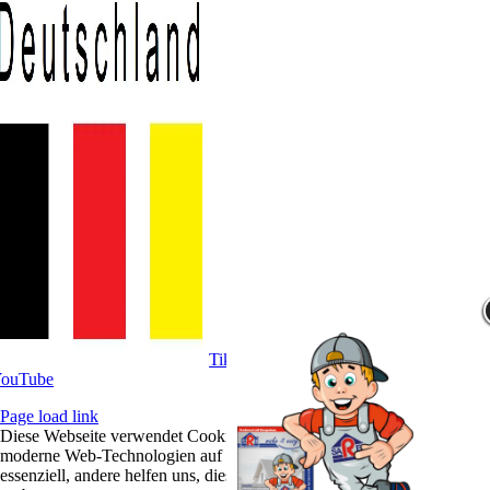
Tik­Tok
ou­Tube
Page load link
Diese Webseite verwendet Cookies. Mit der Zustimmung möchten wir
moderne Web-Technologien auf unserer Website nutzen. Einige sind
essenziell, andere helfen uns, diese Website und das Nutzererlebnis zu